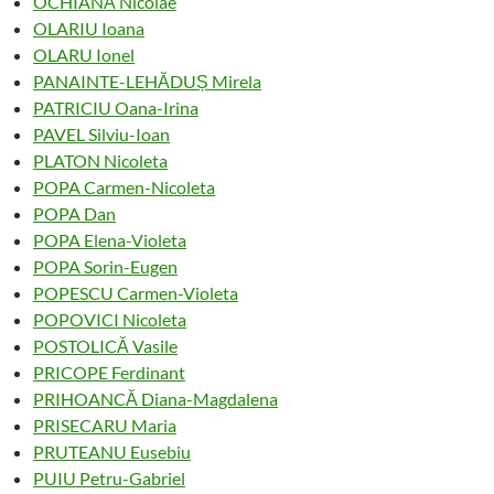
OCHIANĂ Nicolae
OLARIU Ioana
OLARU Ionel
PANAINTE-LEHĂDUȘ Mirela
PATRICIU Oana-Irina
PAVEL Silviu-Ioan
PLATON Nicoleta
POPA Carmen-Nicoleta
POPA Dan
POPA Elena-Violeta
POPA Sorin-Eugen
POPESCU Carmen-Violeta
POPOVICI Nicoleta
POSTOLICĂ Vasile
PRICOPE Ferdinant
PRIHOANCĂ Diana-Magdalena
PRISECARU Maria
PRUTEANU Eusebiu
PUIU Petru-Gabriel