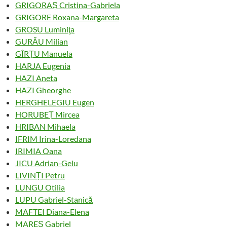
GRIGORAȘ Cristina-Gabriela
GRIGORE Roxana-Margareta
GROSU Luminiţa
GURĂU Milian
GÎRȚU Manuela
HARJA Eugenia
HAZI Aneta
HAZI Gheorghe
HERGHELEGIU Eugen
HORUBEȚ Mircea
HRIBAN Mihaela
IFRIM Irina-Loredana
IRIMIA Oana
JICU Adrian-Gelu
LIVINȚI Petru
LUNGU Otilia
LUPU Gabriel-Stanică
MAFTEI Diana-Elena
MAREȘ Gabriel