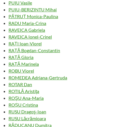
PUIU Vasile
PUIU-BERIZINTU Mihai
PĂTRUȚ Monica-Paulina
RADU Maria-Crina
RAVEICA Gabriela
RAVEICA Ionel-Crinel
RAȚI Ioan-Viorel
RAȚĂ Bogdan-Constantin
RAȚĂ Gloria
RAȚĂ Marinela
ROBU Viorel
ROMEDEA Adriana-Gertruda
ROTAR Dan
ROTILĂ Aristiţa
ROŞU Ana-Maria
ROȘU Cristina
RUSU Dragoş-Ioan
RUSU Lăcrămioara
RĂDUCANU Dumitra