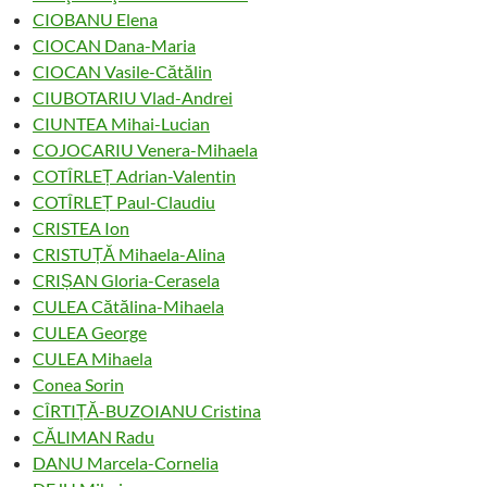
CIOBANU Elena
CIOCAN Dana-Maria
CIOCAN Vasile-Cătălin
CIUBOTARIU Vlad-Andrei
CIUNTEA Mihai-Lucian
COJOCARIU Venera-Mihaela
COTÎRLEȚ Adrian-Valentin
COTÎRLEȚ Paul-Claudiu
CRISTEA Ion
CRISTUȚĂ Mihaela-Alina
CRIȘAN Gloria-Cerasela
CULEA Cătălina-Mihaela
CULEA George
CULEA Mihaela
Conea Sorin
CÎRTIȚĂ-BUZOIANU Cristina
CĂLIMAN Radu
DANU Marcela-Cornelia