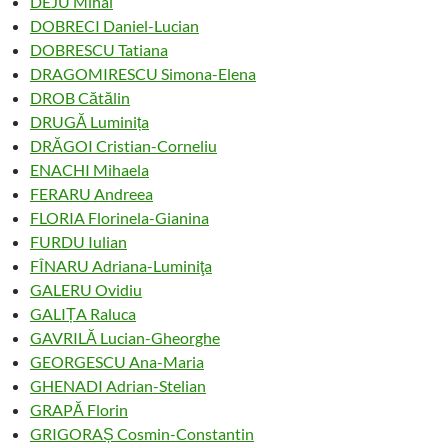
DEJU Mihai
DOBRECI Daniel-Lucian
DOBRESCU Tatiana
DRAGOMIRESCU Simona-Elena
DROB Cătălin
DRUGĂ Luminița
DRĂGOI Cristian-Corneliu
ENACHI Mihaela
FERARU Andreea
FLORIA Florinela-Gianina
FURDU Iulian
FÎNARU Adriana-Luminiţa
GALERU Ovidiu
GALIȚA Raluca
GAVRILĂ Lucian-Gheorghe
GEORGESCU Ana-Maria
GHENADI Adrian-Stelian
GRAPĂ Florin
GRIGORAȘ Cosmin-Constantin