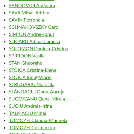
SANDOVICI Anișoara
SAVA Mihai-Adrian
SAVIN Petronela
SCHNAKOVSZKY Carol
SIMION Andrei-Ionuţ
SLICARU Adina-Camelia
SOLOMON Daniela-Cristina
SPIRIDON Vasile
STAN Gheorghe
STOICA Cristina-Elena
STOICA Ionuț-Viorel
STRUGARIU Maricela
STÂNGACIU Oana-Ancuţa
SUCEVEANU Elena-Mirela
SUCIU Andreia-Irina
TALMACIU Mihai
TOMOZEI Claudia-Manuela
TOMOZEI Cosmin Ion