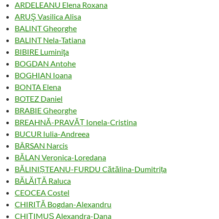
ARDELEANU Elena Roxana
ARUŞ Vasilica Alisa
BALINT Gheorghe
BALINT Nela-Tatiana
BIBIRE Luminiţa
BOGDAN Antohe
BOGHIAN Ioana
BONTA Elena
BOTEZ Daniel
BRABIE Gheorghe
BREAHNĂ-PRAVĂȚ Ionela-Cristina
BUCUR Iulia-Andreea
BÂRSAN Narcis
BĂLAN Veronica-Loredana
BĂLINIȘTEANU-FURDU Cătălina-Dumitrița
BĂLĂIȚĂ Raluca
CEOCEA Costel
CHIRIȚĂ Bogdan-Alexandru
CHIŢIMUŞ Alexandra-Dana