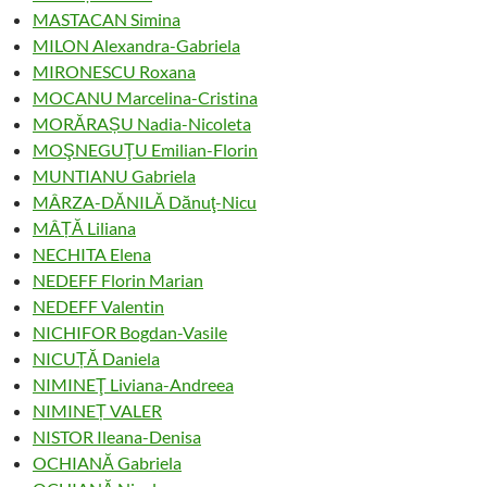
MASTACAN Simina
MILON Alexandra-Gabriela
MIRONESCU Roxana
MOCANU Marcelina-Cristina
MORĂRAȘU Nadia-Nicoleta
MOŞNEGUŢU Emilian-Florin
MUNTIANU Gabriela
MÂRZA-DĂNILĂ Dănuţ-Nicu
MÂȚĂ Liliana
NECHITA Elena
NEDEFF Florin Marian
NEDEFF Valentin
NICHIFOR Bogdan-Vasile
NICUȚĂ Daniela
NIMINEŢ Liviana-Andreea
NIMINEȚ VALER
NISTOR Ileana-Denisa
OCHIANĂ Gabriela