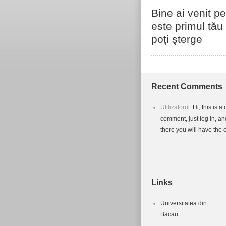
Bine ai venit p
este primul tău 
poţi şterge
Recent Comments
Utilizatorul:
Hi, this is 
comment, just log in, a
there you will have the o
Links
Universitatea din
Bacau