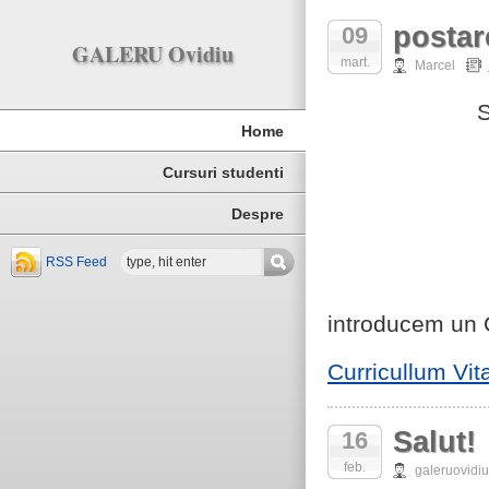
postar
09
GALERU Ovidiu
mart.
Marcel
S
Home
Cursuri studenti
Despre
RSS Feed
introducem un
Curricullum Vit
Salut!
16
feb.
galeruovidiu